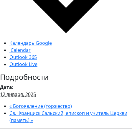
Календарь Google
iCalendar
Outlook 365
Outlook Live
Подробности
Дата:
12 января, 2025
«
Богоявление (торжество)
Св. Франциск Сальский, епископ и учитель Церкви
(память)
»