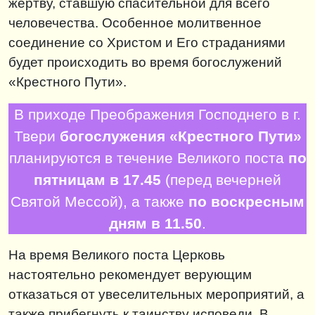
жертву, ставшую спасительной для всего
человечества. Особенное молитвенное
соединение со Христом и Его страданиями
будет происходить во время богослужений
«Крестного Пути».
В приходе Преображения Господнего в г.
Твери
богослужения «Крестного Пути»
планируются в течение Великого поста
по
пятницам в 17.45
(перед вечерней
Святой Мессой), а также
по воскресным
дням в 11.50
.
На время Великого поста Церковь
настоятельно рекомендует верующим
отказаться от увеселительных мероприятий, а
также прибегнуть к таинству исповеди. В